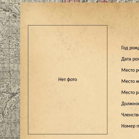
Год ро
Дата р
Место 
Нет фото
Место ж
Место 
Должно
Членст
Номер 