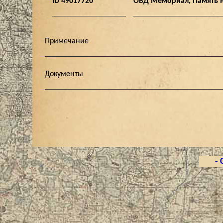
ID 49017720
ОБД Мемориал, Память 
Примечание
Документы
- 