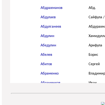
Абдрахманов
Абд.
Абдулаев
Сайфула /
Абдулганеев
Абдурахм
Абдулин
Хамидулл
Абедулин
Арифула
Абелев
Борис
Абитов
Сергей
Абраменко
Владими
Абраменков
Иван
Абрамидзе
Иван
Абрамкин
Павел