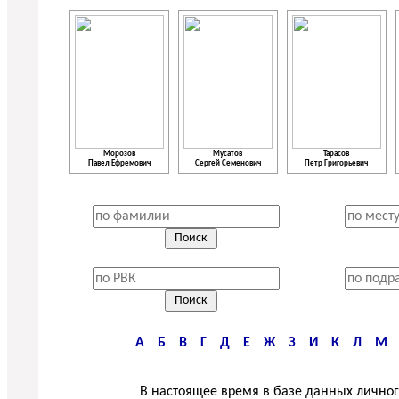
Морозов
Мусатов
Тарасов
Павел Ефремович
Сергей Семенович
Петр Григорьевич
А
Б
В
Г
Д
Е
Ж
З
И
К
Л
М
В настоящее время в базе данных личног